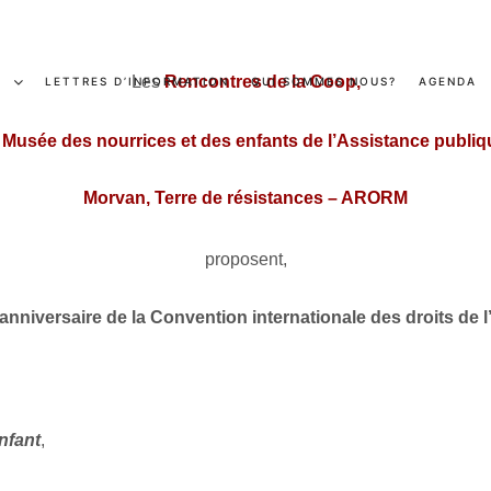
Les
Rencontres de la Coop,
S
LETTRES D’INFORMATION
QUI SOMMES NOUS?
AGENDA
e Musée des nourrices et des enfants de l’Assistance publiq
Morvan, Terre de résistances – ARORM
proposent,
anniversaire de la Convention internationale des droits de l
nfant
,