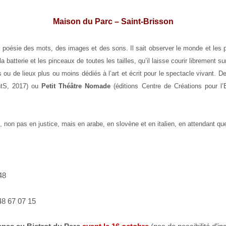
Maison du Parc – Saint-Brisson
la poésie des mots, des images et des sons. Il sait observer le monde et le
la batterie et les pinceaux de toutes les tailles, qu’il laisse courir librement 
s ou de lieux plus ou moins dédiés à l’art et écrit pour le spectacle vivant. 
ntS, 2017) ou
Petit Théâtre Nomade
(éditions Centre de Créations pour l
its, non pas en justice, mais en arabe, en slovène et en italien, en attendant qu
48
48 67 07 15