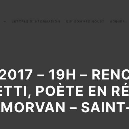
S
LETTRES D’INFORMATION
QUI SOMMES NOUS?
AGENDA
2017 – 19H – RE
ETTI, POÈTE EN R
 MORVAN – SAINT