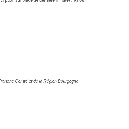
scription sur place de dernière minute)
: 03 86
 Franche Comté et de la Région Bourgogne