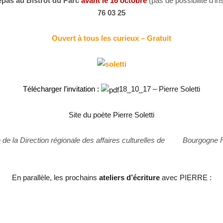
repas au Bistrot du Parc
avant le 16 octobre
(pas de possibilité d’in
76 03 25
Ouvert à tous les curieux – Gratuit
Télécharger l’invitation :
18_10_17 – Pierre Soletti
Site du poète Pierre Soletti
en de la Direction régionale des affaires culturelles de Bourgogne
En parallèle, les prochains
ateliers d’écriture
avec PIERRE :