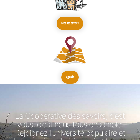
Fête des savoirs
Agenda
La Coopérative des savoirs, c'est
vous, c'est nous tous ensemble.
Rejoignez l'université populaire et