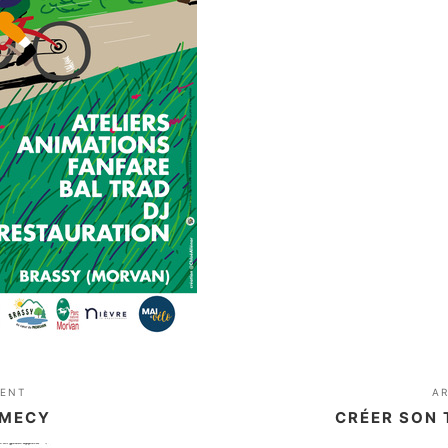
DENT
A
AMECY
CRÉER SON 